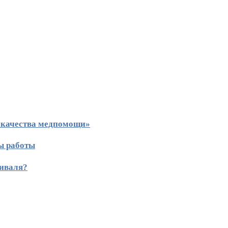
 качества медпомощи»
ы работы
тиваля?