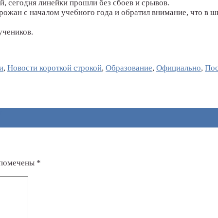
, сегодня линейки прошли без сбоев и срывов.
ожан с началом учебного года и обратил внимание, что в ш
учеников.
и
,
Новости короткой строкой
,
Образование
,
Официально
,
Пос
я
 помечены
*