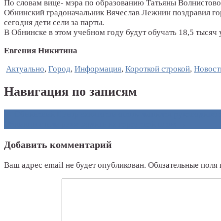
По словам вице- мэра по образованию Татьяны Волнистовой
Обнинский градоначальник Вячеслав Лежнин поздравил гор
сегодня дети сели за парты.
В Обнинске в этом учебном году будут обучать 18,5 тысяч 
Евгения Никитина
Актуально
,
Город
,
Информация
,
Короткой строкой
,
Новост
Навигация по записям
←
Обнинский Центр занятости опять лишился руководител
Обнинцы стали реже ходить на городской пляж
→
Добавить комментарий
Ваш адрес email не будет опубликован.
Обязательные поля