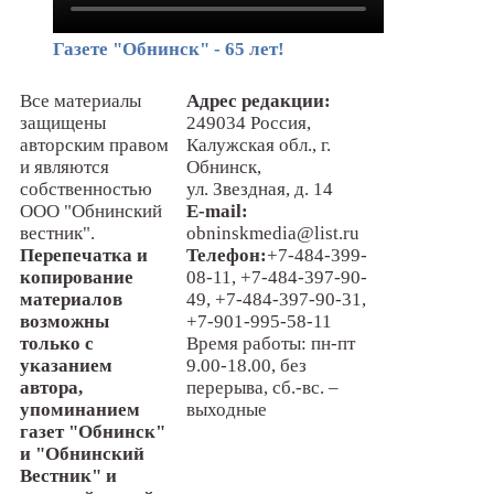
Газете "Обнинск" - 65 лет!
Все материалы
Адрес редакции:
защищены
249034 Россия,
авторским правом
Калужская обл., г.
и являются
Обнинск,
собственностью
ул. Звездная, д. 14
ООО "Обнинский
E-mail:
вестник".
obninskmedia@list.ru
Перепечатка и
Телефон:
+7-484-399-
копирование
08-11, +7-484-397-90-
материалов
49, +7-484-397-90-31,
возможны
+7-901-995-58-11
только с
Время работы: пн-пт
указанием
9.00-18.00, без
автора,
перерыва, сб.-вс. –
упоминанием
выходные
газет "Обнинск"
и "Обнинский
Вестник" и