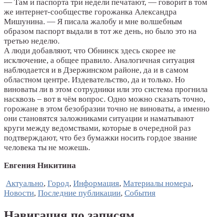
— Там и паспорта три недели печатают, — говорит в том
же интернет-сообществе горожанка Александра
Мишунина. — Я писала жалобу и мне волшебным
образом паспорт выдали в тот же день, но было это на
третью неделю.
А люди добавляют, что Обнинск здесь скорее не
исключение, а общее правило. Аналогичная ситуация
наблюдается и в Дзержинском районе, да и в самом
областном центре. Издевательство, да и только. Но
виноваты ли в этом сотрудники или это система прогнила
насквозь – вот в чём вопрос. Одно можно сказать точно,
горожане в этом безобразии точно не виноваты, а именно
они становятся заложниками ситуации и наматывают
круги между ведомствами, которые в очередной раз
подтверждают, что без бумажки носить гордое звание
человека ты не можешь.
Евгения Никитина
Актуально
,
Город
,
Информация
,
Материалы номера
,
Новости
,
Последние публикации
,
События
Навигация по записям