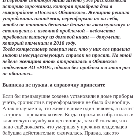
В середине сентября наша газета уже рассказывала
историю горожанки, которая приобрела дом в
микрорайоне «Посёлок Обнинское». Женщина решила
упорядочить платёжки, переоформив их на себя,
чтобы не платить бешеные деньги за «коммуналку» и
столкнулась с извечной проблемой – ведомства
требовали выписку из домовой книги — документ,
который отменили в 2018 году.
Тогда концессионер заверил нас, что у них все правила
знают и несуществующих справок не просят. На этой
неделе женщина вновь отправилась в Обнинское
отделение АО «РИР», однако без проблем и в этот раз
не обошлось.
Выписка не нужна, а справочку принесите
Если бы предыдущие хозяева установили в доме приборы
учёта, срочности в переоформлении не было бы вообще.
А так получается, что живёт в доме один человек, а платит
за троих – прежних хозяев. Когда горожанка обратилась в
клиентскую службу концессионера, там ей сказали, что
надо ещё доказать, что умершая у прежних владельцев
бабушка действительно скончалась. Правда, как это