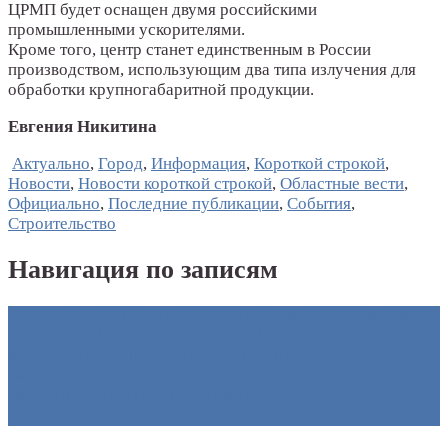
ЦРМП будет оснащен двумя российскими
промышленными ускорителями.
Кроме того, центр станет единственным в России
производством, использующим два типа излучения для
обработки крупногабаритной продукции.
Евгения Никитина
Актуально
,
Город
,
Информация
,
Короткой строкой
,
Новости
,
Новости короткой строкой
,
Областные вести
,
Официально
,
Последние публикации
,
События
,
Строительство
Навигация по записям
←
НИКОЛАЙ ШУБИН: «УПРАВЛЯЯ МЕХАНИЗМАМИ
РЕГУЛИРОВАНИЯ СТРУКТУРЫ ЛЕКАРСТВ, ХИМИК
МОЖЕТ УПРАВЛЯТЬ ТЕРАПЕВТИЧЕСКИМ
ЭФФЕКТОМ»
«МОДЕЛИРУЮЩИЕ СИСТЕМЫ» — ОТ
БЕЗОПАСНОСТИ АЭС К АТОМНОЙ ЛОГИСТИКЕ
→