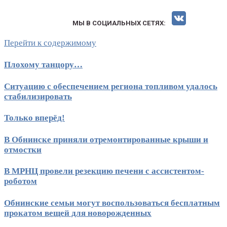
МЫ В СОЦИАЛЬНЫХ СЕТЯХ:
Перейти к содержимому
Плохому танцору…
Ситуацию с обеспечением региона топливом удалось
стабилизировать
Только вперёд!
В Обнинске приняли отремонтированные крыши и
отмостки
В МРНЦ провели резекцию печени с ассистентом-
роботом
Обнинские семьи могут воспользоваться бесплатным
прокатом вещей для новорожденных