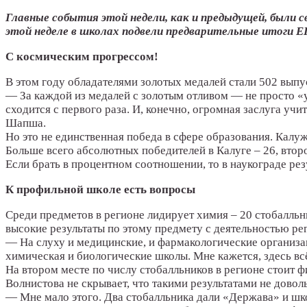
Главные события этой недели, как и предыдущей, были с
этой неделе в школах подвели предварительные итоги Е
С космическим прогрессом!
В этом году обладателями золотых медалей стали 502 выпу
— За каждой из медалей с золотым отливом — не просто «у
сходится с первого раза. И, конечно, огромная заслуга учи
Шапша.
Но это не единственная победа в сфере образования. Калу
Больше всего абсолютных победителей в Калуге – 26, втор
Если брать в процентном соотношении, то в наукограде резу
К профильной школе есть вопросы
Среди предметов в регионе лидирует химия – 20 стобалльн
высокие результаты по этому предмету с деятельностью ре
— На слуху и медицинские, и фармакологические организац
химическая и биологические школы. Мне кажется, здесь всё
На втором месте по числу стобалльников в регионе стоит 
Волнистова не скрывает, что такими результатами не довол
— Мне мало этого. Два стобалльника дали «Держава» и шко