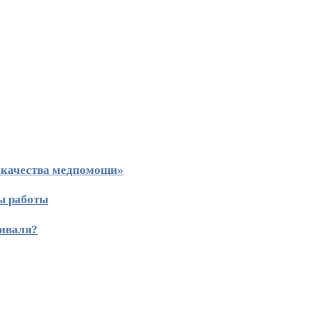
 качества медпомощи»
ы работы
тиваля?