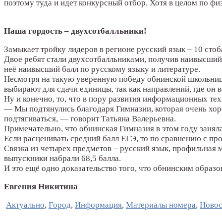
поэтому туда и идет конкурсный отбор. Хотя в целом по фи
Наша гордость – двухсотбалльники!
Замыкает тройку лидеров в регионе русский язык – 10 сто
Двое ребят стали двухсотбалльниками, получив наивысший 
неё наивысший балл по русскому языку и литературе.
Несмотря на такую уверенную победу обнинской школьницы
выбирают для сдачи единицы, так как направлений, где он в
Ну и конечно, то, что в пору развития информационных техн
— Мы подтянулись благодаря Гимназии, которая очень хоро
подтягиваться, — говорит Татьяна Валерьевна.
Примечательно, что обнинская Гимназия в этом году занял
Если расценивать средний балл ЕГЭ, то по сравнению с пр
Связка из четырех предметов – русский язык, профильная м
выпускники набрали 68,5 балла.
И это ещё одно доказательство того, что обнинским образ
Евгения Никитина
Актуально
,
Город
,
Информация
,
Материалы номера
,
Новос