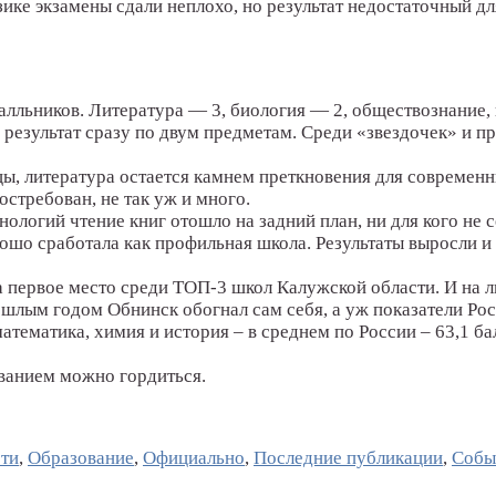
зике экзамены сдали неплохо, но результат недостаточный дл
балльников. Литература — 3, биология — 2, обществознание,
результат сразу по двум предметам. Среди «звездочек» и п
, литература остается камнем преткновения для современны
остребован, не так уж и много.
ологий чтение книг отошло на задний план, ни для кого не с
шо сработала как профильная школа. Результаты выросли и п
а первое место среди ТОП-3 школ Калужской области. И на 
ошлым годом Обнинск обогнал сам себя, а уж показатели Рос
атематика, химия и история – в среднем по России – 63,1 ба
ованием можно гордиться.
ти
,
Образование
,
Официально
,
Последние публикации
,
Собы