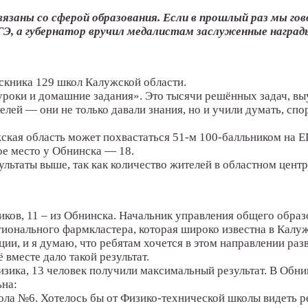
вязаны со сферой образования. Если в прошлый раз мы гов
ГЭ, а губернатор вручил медалистам заслуженные награды
скника 129 школ Калужской области.
роки и домашние задания». Это тысячи решённых задач, выуч
телей — они не только давали знания, но и учили думать, сп
жская область может похвастаться 51-м 100-балльником на Е
ое место у Обнинска — 18.
льтаты выше, так как количество жителей в областном центре
иков, 11 – из Обнинска. Начальник управления общего образ
гионального фармкластера, которая широко известна в Калуж
ии, и я думаю, что ребятам хочется в этом направлении раз
 вместе дало такой результат.
физика, 13 человек получили максимальный результат. В Обн
ьна:
ла №6. Хотелось бы от Физико-технической школы видеть рез