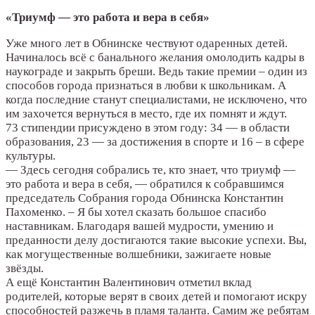
«Триумф — это работа и вера в себя»
Уже много лет в Обнинске чествуют одаренных детей.
Начиналось всё с банального желания омолодить кадры в
наукограде и закрыть бреши. Ведь такие премии – один из
способов города признаться в любви к школьникам. А
когда последние станут специалистами, не исключено, что
им захочется вернуться в место, где их помнят и ждут.
73 стипендии присуждено в этом году: 34 — в области
образования, 23 — за достижения в спорте и 16 – в сфере
культуры.
— Здесь сегодня собрались те, кто знает, что триумф —
это работа и вера в себя, — обратился к собравшимся
председатель Собрания города Обнинска Константин
Пахоменко. – Я бы хотел сказать большое спасибо
наставникам. Благодаря вашей мудрости, умению и
преданности делу достигаются такие высокие успехи. Вы,
как могущественные волшебники, зажигаете новые
звёзды.
А ещё Константин Валентинович отметил вклад
родителей, которые верят в своих детей и помогают искру
способностей разжечь в пламя таланта. Самим же ребятам