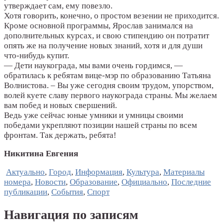
утверждает сам, ему повезло.
Хотя говорить, конечно, о простом везении не приходится.
Кроме основной программы, Ярослав занимался на
дополнительных курсах, и свою стипендию он потратит
опять же на получение новых знаний, хотя и для души
что-нибудь купит.
— Дети наукограда, мы вами очень гордимся, —
обратилась к ребятам вице-мэр по образованию Татьяна
Волнистова. – Вы уже сегодня своим трудом, упорством,
волей куете славу первого наукограда страны. Мы желаем
вам побед и новых свершений.
Ведь уже сейчас юные умники и умницы своими
победами укрепляют позиции нашей страны по всем
фронтам. Так держать, ребята!
Никитина Евгения
Актуально
,
Город
,
Информация
,
Культура
,
Материалы
номера
,
Новости
,
Образование
,
Официально
,
Последние
публикации
,
События
,
Спорт
Навигация по записям