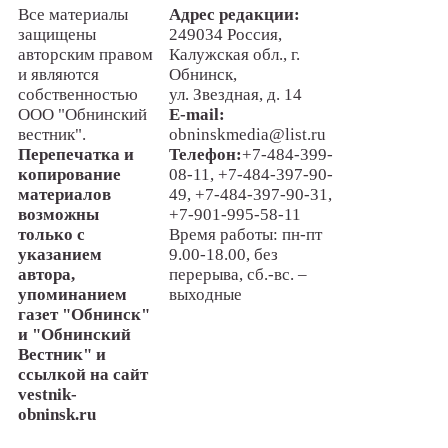
Все материалы
Адрес редакции:
защищены
249034 Россия,
авторским правом
Калужская обл., г.
и являются
Обнинск,
собственностью
ул. Звездная, д. 14
ООО "Обнинский
E-mail:
вестник".
obninskmedia@list.ru
Перепечатка и
Телефон:
+7-484-399-
копирование
08-11, +7-484-397-90-
материалов
49, +7-484-397-90-31,
возможны
+7-901-995-58-11
только с
Время работы: пн-пт
указанием
9.00-18.00, без
автора,
перерыва, сб.-вс. –
упоминанием
выходные
газет "Обнинск"
и "Обнинский
Вестник" и
ссылкой на сайт
vestnik-
obninsk.ru