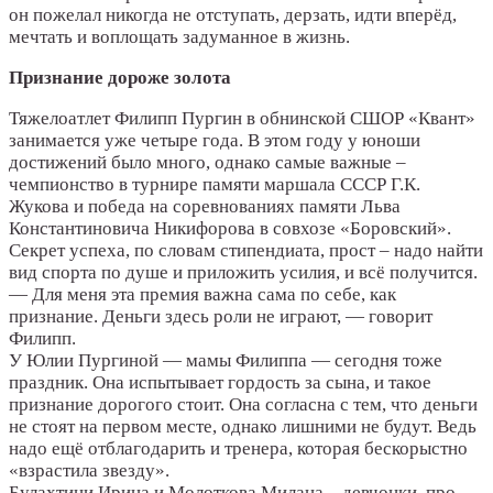
он пожелал никогда не отступать, дерзать, идти вперёд,
мечтать и воплощать задуманное в жизнь.
Признание дороже золота
Тяжелоатлет Филипп Пургин в обнинской СШОР «Квант»
занимается уже четыре года. В этом году у юноши
достижений было много, однако самые важные –
чемпионство в турнире памяти маршала СССР Г.К.
Жукова и победа на соревнованиях памяти Льва
Константиновича Никифорова в совхозе «Боровский».
Секрет успеха, по словам стипендиата, прост – надо найти
вид спорта по душе и приложить усилия, и всё получится.
— Для меня эта премия важна сама по себе, как
признание. Деньги здесь роли не играют, — говорит
Филипп.
У Юлии Пургиной — мамы Филиппа — сегодня тоже
праздник. Она испытывает гордость за сына, и такое
признание дорогого стоит. Она согласна с тем, что деньги
не стоят на первом месте, однако лишними не будут. Ведь
надо ещё отблагодарить и тренера, которая бескорыстно
«взрастила звезду».
Булахтини Ирина и Молоткова Милана – девчонки, про