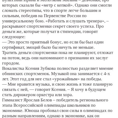
которых сказали бы «метр с кепкой». Однако они смогли
сломать стереотипы, что в спорте легче большим и
сильным, победив на Первенстве России по
универсальному бою. «Работать и слушать тренера», –
раскрывают спортсменки секрет своего успеха. Про
деньги же, которые получат в стипендии, говорят
следующее:
— Это просто приятный бонус, но если бы был один
сертификат, эмоций было бы ничуть не меньше.
Тратить деньги спортсменки пока не планируют, отложат
на потом, ведь они напоминают о признании их заслуг
городом.
Вокалистка Ксения Зубкова полностью разделяет мнение
обнинских спортсменок. Музыкой она занимается с 4-х
лет. Этот год для нее стал «урожайным» на победы.
— Мне нравится музыка, и свою жизнь я тоже планирую
связать с ней, — говорит Ксения. – Я хочу в будущем
стать дирижером оркестра или хора.
Гимназист Ярослав Белов – победитель регионального
этапа Всероссийской олимпиады школьников по
экономике. Юноша пробовал свои силы в олимпиадах по
разным направлениям, однако в экономике, как он