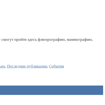
е смогут пройти здесь флюорографию, маммографию,
ьно
,
Последние публикации
,
События