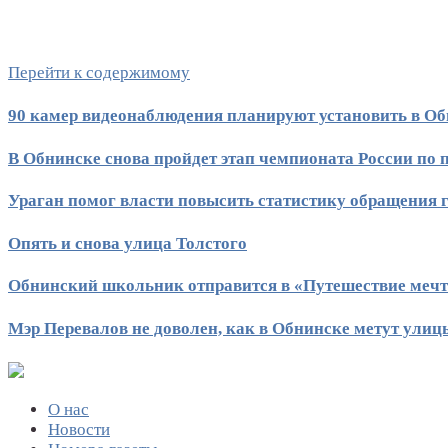
Перейти к содержимому
90 камер видеонаблюдения планируют установить в Об
В Обнинске снова пройдет этап чемпионата России по
Ураган помог власти повысить статистику обращения 
Опять и снова улица Толстого
Обнинский школьник отправится в «Путешествие меч
Мэр Перевалов не доволен, как в Обнинске метут улиц
О нас
Новости