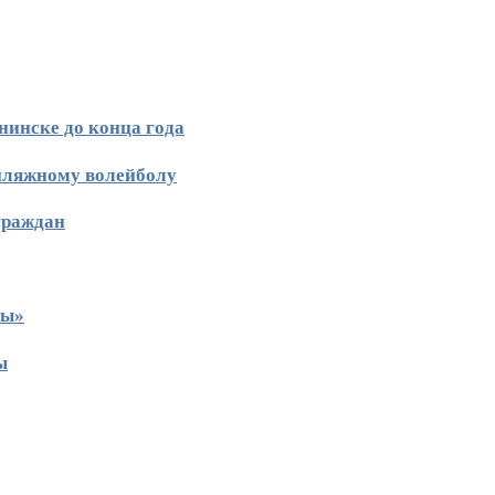
нинске до конца года
 пляжному волейболу
граждан
ты»
ы