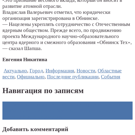
-Это признание весомого вклада, который он вносит в
развитие атомной отрасли.
Владислав Валерьевич отметил, что юридически
организация зарегистрирована в Обнинске.
— Нацелены укреплять сотрудничество с Отечественным
ядерным обществом. Прежде всего, по продвижению
проекта Международного научно-образовательного
центра ядерного и смежного образования «Обнинск Тех»,
— сказал Шапша.
Евгения Никитина
Актуально
,
Город
,
Информация
,
Новости
,
Областные
вести
,
Официально
,
Последние публикации
,
События
Навигация по записям
←
Обнинцы не могут достучаться до градоначальника
Самбисты из Калуги и Обнинска привезли награды
всероссийского первенства
→
Добавить комментарий