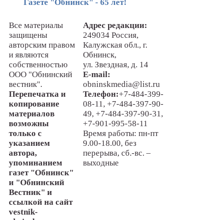
Газете "Обнинск" - 65 лет!
Все материалы
Адрес редакции:
защищены
249034 Россия,
авторским правом
Калужская обл., г.
и являются
Обнинск,
собственностью
ул. Звездная, д. 14
ООО "Обнинский
E-mail:
вестник".
obninskmedia@list.ru
Перепечатка и
Телефон:
+7-484-399-
копирование
08-11, +7-484-397-90-
материалов
49, +7-484-397-90-31,
возможны
+7-901-995-58-11
только с
Время работы: пн-пт
указанием
9.00-18.00, без
автора,
перерыва, сб.-вс. –
упоминанием
выходные
газет "Обнинск"
и "Обнинский
Вестник" и
ссылкой на сайт
vestnik-