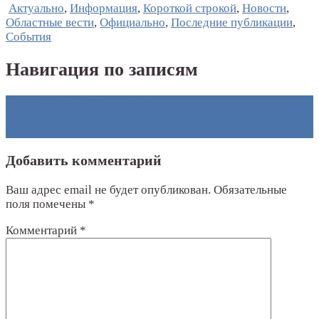
Актуально
,
Информация
,
Короткой строкой
,
Новости
,
Областные вести
,
Официально
,
Последние публикации
,
События
Навигация по записям
←
Обнинцы потеряли мэра
В Обнинске маршрут под номером четыре «поставили на
паузу»
→
Добавить комментарий
Ваш адрес email не будет опубликован.
Обязательные
поля помечены
*
Комментарий
*