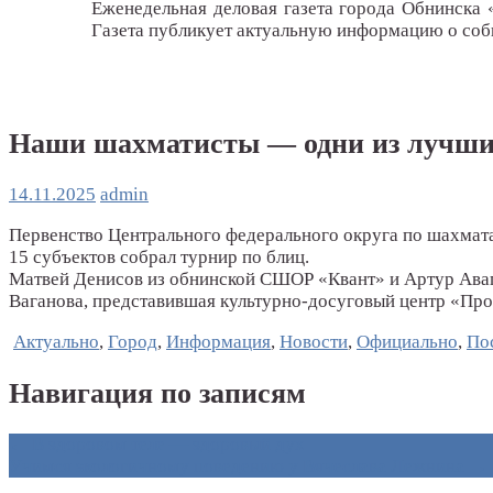
Еженедельная деловая газета города Обнинска 
Газета публикует актуальную информацию о собы
Наши шахматисты — одни из лучш
14.11.2025
admin
Первенство Центрального федерального округа по шахмата
15 субъектов собрал турнир по блиц.
Матвей Денисов из обнинской СШОР «Квант» и Артур Авагя
Ваганова, представившая культурно-досуговый центр «Про
Актуально
,
Город
,
Информация
,
Новости
,
Официально
,
По
Навигация по записям
←
В здоровом теле — здоровый дух
Учимся экологичному поведению у Вячеслава Лежнина
→