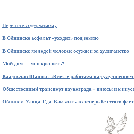
Перейти к содержимому
В Обнинске асфальт «уходит» под землю
В Обнинске молодой человек осужден за хулиганство
Мой дом — моя крепость?
Владислав Шапша: «Вместе работаем над улучшением
Общественный транспорт наукограда – плюсы и минус
Обнинск. Улица. Еда. Как жить-то теперь без этого фес