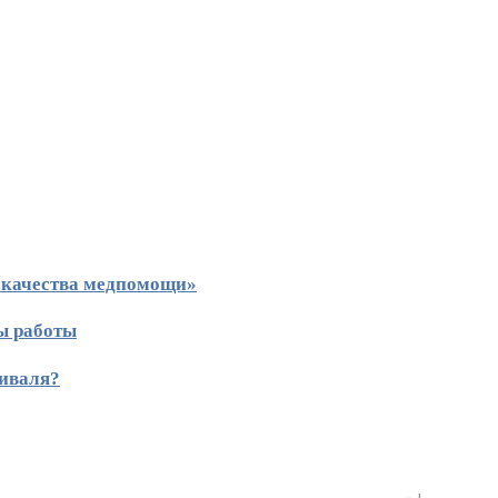
 качества медпомощи»
ы работы
тиваля?