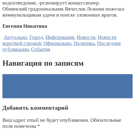
водоотведения, -резюмирует концессионер.
Обнинский градоначальник Вячеслав Лежнин пожелал
коммунальщикам удачи в поиске зловонных врагов.
Евгения Никитина
Актуально
,
Город
,
Информация
,
Новости
,
Новости
короткой строкой
,
Официально
,
Политика
,
Последние
публикации
,
События
Навигация по записям
←
В НАУКОГРАДЕ ОТ ВНЕБОЛЬНИЧНОЙ
ПНЕВМОНИИ ЧАЩЕ ВСЕГО СТРАДАЮТ ДЕТИ
КОМАНДА КАЛУЖСКОЙ ОБЛАСТИ ЗАВОЕВАЛА 47
МЕДАЛЕЙ НА ПЕРВЕНСТВЕ ЦФО ПО ПЛАВАНИЮ
→
Добавить комментарий
Ваш адрес email не будет опубликован.
Обязательные
поля помечены
*